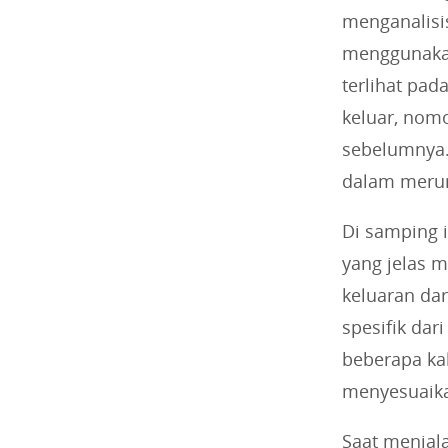
menganalisi
menggunakan
terlihat pa
keluar, nomor
sebelumnya.
dalam merum
Di samping 
yang jelas m
keluaran dar
spesifik dar
beberapa kal
menyesuaika
Saat menjal