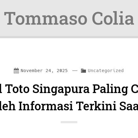
Tommaso Colia
—
C
November 24, 2025
Uncategorized
a
l Toto Singapura Paling C
t
e
leh Informasi Terkini Saat
g
o
r