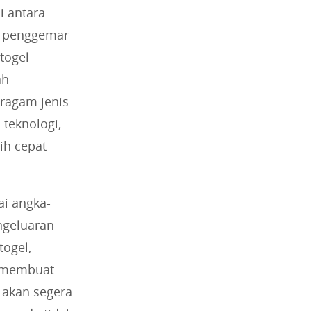
i antara
a, penggemar
togel
ah
ragam jenis
teknologi,
ih cepat
ai angka-
engeluaran
togel,
t membuat
 akan segera