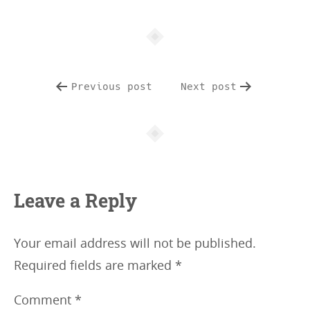
Previous post
Next post
Leave a Reply
Your email address will not be published.
Required fields are marked
*
Comment
*