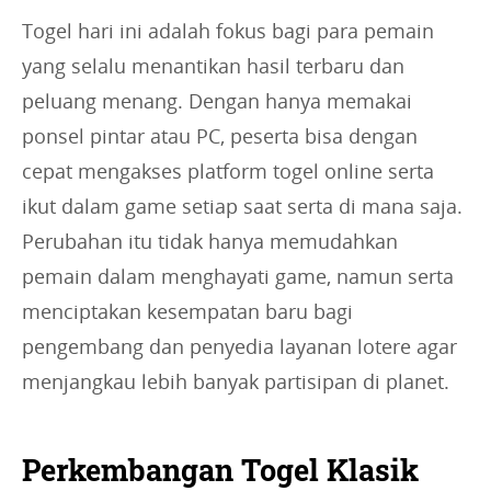
Togel hari ini adalah fokus bagi para pemain
yang selalu menantikan hasil terbaru dan
peluang menang. Dengan hanya memakai
ponsel pintar atau PC, peserta bisa dengan
cepat mengakses platform togel online serta
ikut dalam game setiap saat serta di mana saja.
Perubahan itu tidak hanya memudahkan
pemain dalam menghayati game, namun serta
menciptakan kesempatan baru bagi
pengembang dan penyedia layanan lotere agar
menjangkau lebih banyak partisipan di planet.
Perkembangan Togel Klasik