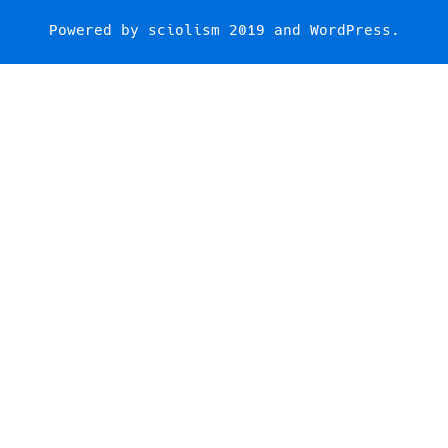
Powered by
sciolism 2019
and
WordPress
.