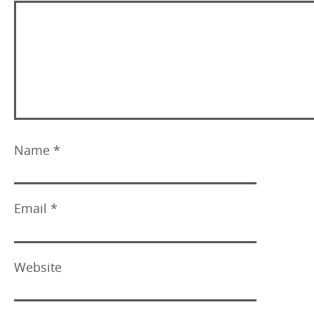
Name
*
Email
*
Website